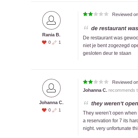
Reviewed o
de restaurant was
Rania B.
De restaurant was gewoon
0
1
niet je bent zogezegd o
gesloten deur te staan
Reviewed o
Johanna C.
recommends thi
Johanna C.
they weren’t open
0
1
They weren’t open when we
a reservation for 7 its ha
night. very unfortunate th