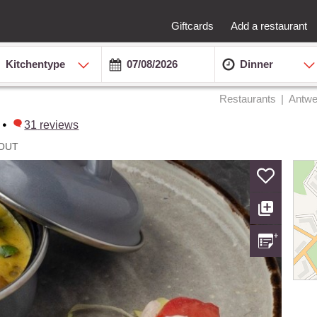
Giftcards
Add a restaurant
Kitchentype
Dinner
Restaurants
Antwe
•
31
reviews
OUT