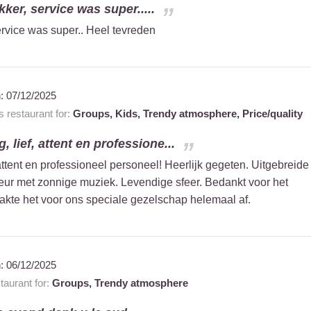
ker, service was super.....
ervice was super.. Heel tevreden
n:
07/12/2025
restaurant for:
Groups,
Kids,
Trendy atmosphere,
Price/quality
, lief, attent en professione...
 attent en professioneel personeel! Heerlijk gegeten. Uitgebreide
eur met zonnige muziek. Levendige sfeer. Bedankt voor het
aakte het voor ons speciale gezelschap helemaal af.
n:
06/12/2025
aurant for:
Groups,
Trendy atmosphere