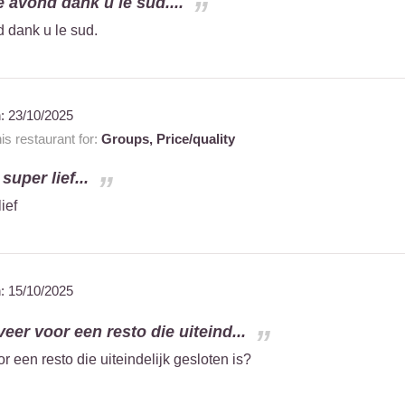
 avond dank u le sud....
 dank u le sud.
n:
23/10/2025
 restaurant for:
Groups,
Price/quality
uper lief...
ief
n:
15/10/2025
eer voor een resto die uiteind...
 een resto die uiteindelijk gesloten is?