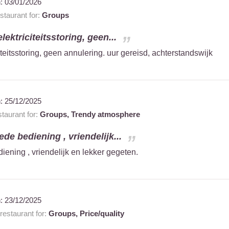
n:
03/01/2026
taurant for:
Groups
lektriciteitsstoring, geen...
iteitsstoring, geen annulering. uur gereisd, achterstandswijk
n:
25/12/2025
taurant for:
Groups,
Trendy atmosphere
ede bediening , vriendelijk...
iening , vriendelijk en lekker gegeten.
n:
23/12/2025
estaurant for:
Groups,
Price/quality