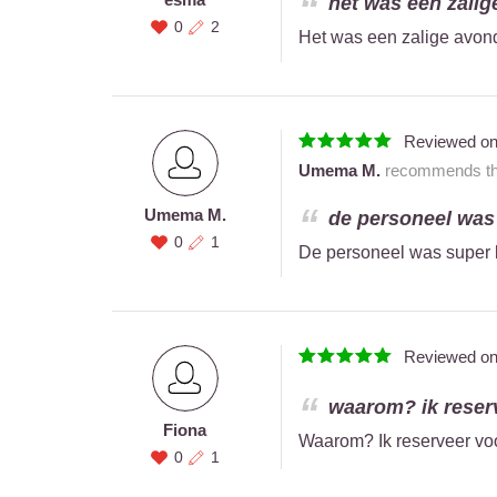
het was een zalige
0
2
Het was een zalige avond
Reviewed o
Umema M.
recommends this
Umema M.
de personeel was s
0
1
De personeel was super l
Reviewed o
waarom? ik reserv
Fiona
Waarom? Ik reserveer voor
0
1