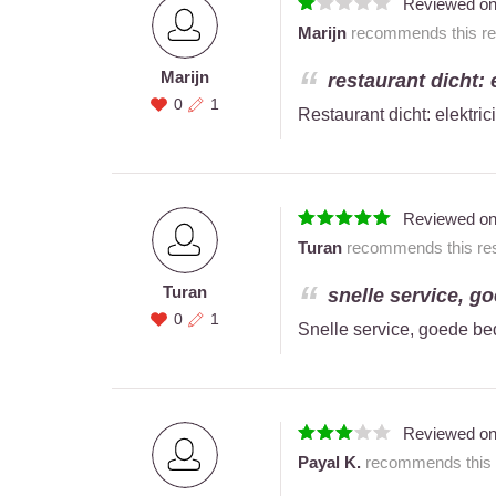
Reviewed o
Marijn
recommends this res
Marijn
restaurant dicht: e
0
1
Restaurant dicht: elektric
Reviewed o
Turan
recommends this res
Turan
snelle service, go
0
1
Snelle service, goede bed
Reviewed o
Payal K.
recommends this r