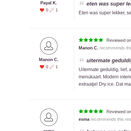
Payal K.
eten was super lek
0
1
Eten was super lekker, s
Reviewed o
Manon C.
recommends this 
Manon C.
uitermate geduldig
0
1
Uitermate geduldig, lief,
menukaart. Modern interi
extraatje! Dry ice. Dat m
Reviewed o
esma
recommends this rest
esma