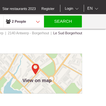
EN
Login
Star restaurants 2023
Register
SEARCH
2 People
rp
2140 Antwerp - Borgerhout
Le Sud Borgerhout
View on map