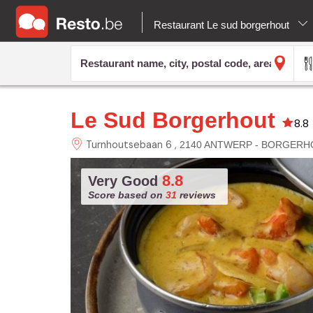
Restaurant Le sud borgerhout
Le Sud Borgerhout
8.8
Turnhoutsebaan 6
2140 ANTWERP - BORGERH
8.8
Very Good
Score based on
31
reviews