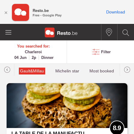
Resto.be
×
Download
Free - Google Play
You searched for:
Charleroi
Filter
04 Jun
2p
Dinner
tions
Gault&Millau
Michelin star
Most booked
Best 
8.9
LA TABLE DE LA MANUFACTURE URBAINE