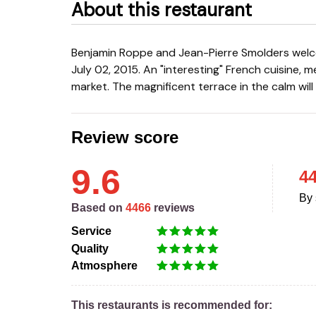
About this restaurant
Benjamin Roppe and Jean-Pierre Smolders welcome you in their new restaurant Cuisine et Nous since
July 02, 2015. An "interesting" French cuisine,
market. The magnificent terrace in the calm will 
Review score
9.6
4
By 
Based on
4466
reviews
Service
Quality
Atmosphere
This restaurants is recommended for: