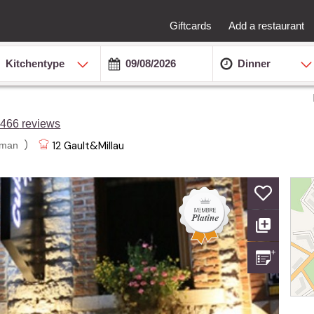
Giftcards
Add a restaurant
Kitchentype
Dinner
4466
reviews
)
12
Gault&Millau
lman