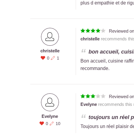
plus d empathie et de rig
Reviewed o
christelle
recommends this 
christelle
bon accueil, cuisi
0
1
Bon accueil, cuisine raffi
recommande.
Reviewed o
Evelyne
recommends this r
Evelyne
toujours un réel p
0
10
Toujours un réel plaisir 