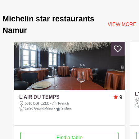
Michelin star restaurants
VIEW MORE
Namur
L
L'AIR DU TEMPS
9
5310 EGHEZEE
•
French
19/20 Gault&Millau
•
2 stars
Find a table