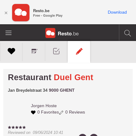
Resto.be
×
Download
Free - Google Play
Restaurant
Duel Gent
Jan Breydelstraat 34
9000 GHENT
Jorgen
Hoste
0 Favorites
0 Reviews
Reviewed on
09/06/2024 10:41