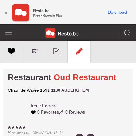
Resto.be
×
Download
Free - Google Play
Restaurant
Oud Restaurant
Chau. de Wavre 1591
1160 AUDERGHEM
Irene
Ferreira
0 Favorites
0 Reviews
Reviewed on
09/02/2025 11:32