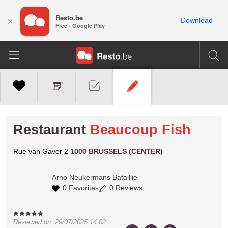
Resto.be
×
Download
Free - Google Play
Restaurant
Beaucoup Fish
Rue van Gaver 2
1000 BRUSSELS (CENTER)
Arno
Neukermans Bataillie
0 Favorites
0 Reviews
Reviewed on
29/07/2025 14:02