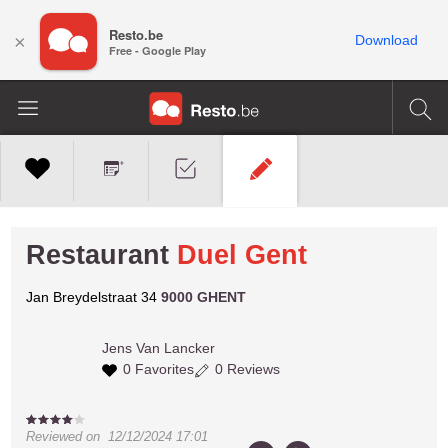
Resto.be
×
Download
Free - Google Play
Restaurant
Duel Gent
Jan Breydelstraat 34
9000 GHENT
Jens
Van Lancker
0 Favorites
0 Reviews
Reviewed on
12/12/2024 17:01