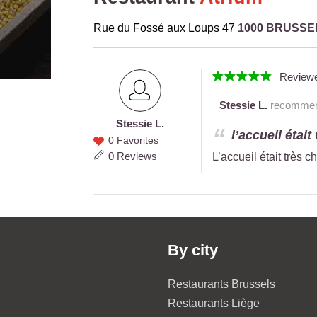
Rue du Fossé aux Loups 47
1000 BRUSSE
Review
Stessie L.
recommends
Stessie L.
Stessie
l’accueil était
0 Favorites
L.
0 Reviews
L’accueil était très 
By city
Restaurants Brussels
Restaurants Liège