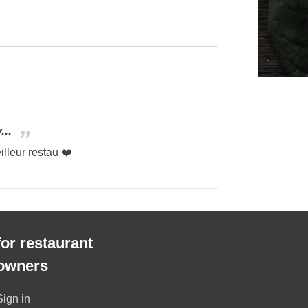
...
illeur restau ❤️
for restaurant
owners
Sign in