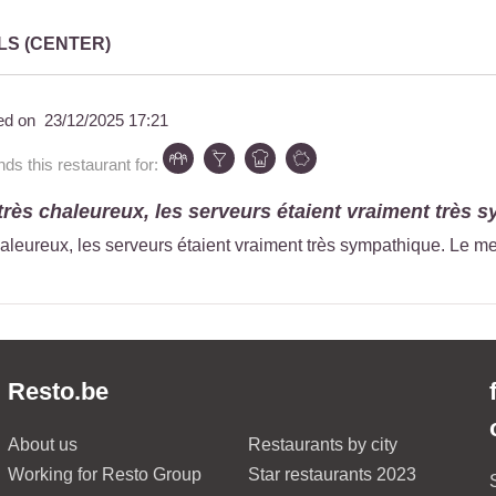
LS (CENTER)
ed on
23/12/2025 17:21
 this restaurant for:
 très chaleureux, les serveurs étaient vraiment très sy
chaleureux, les serveurs étaient vraiment très sympathique. Le me
Resto.be
About us
Restaurants by city
Working for Resto Group
Star restaurants 2023