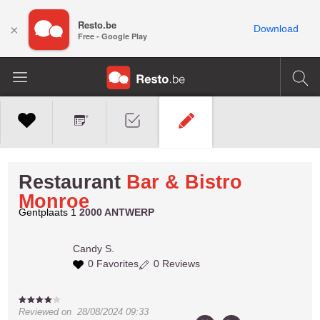
Resto.be
×
Download
Free - Google Play
Restaurant
Bar & Bistro
Monroe
Gentplaats 1
2000 ANTWERP
Candy S.
0 Favorites
0 Reviews
Reviewed on
28/08/2024 09:33