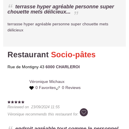
terrasse hyper agréable personne super
chouette mets délicieux...
terrasse hyper agréable personne super chouette mets
délicieux
Restaurant
Socio-pâtes
Rue de Montigny 43
6000 CHARLEROI
Véronique
Michaux
0 Favorites
0 Reviews
Reviewed on
23/09/2024 11:55
Véronique
recommends this restaurant for:
endroit agréable tout comme le personnel