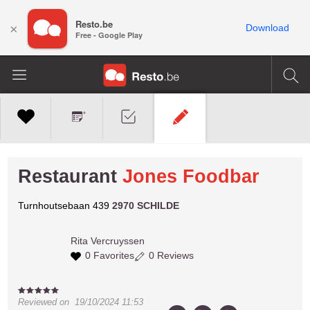
Resto.be
×
Download
Free - Google Play
Restaurant
Jones Foodbar
Turnhoutsebaan 439
2970 SCHILDE
Rita
Vercruyssen
0 Favorites
0 Reviews
Reviewed on
19/10/2024 11:53