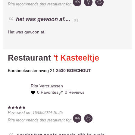
Rita
recommends this restaurant for:
het was gewoon af....
Het was gewoon af.
Restaurant
't Kasteeltje
Borsbeeksesteenweg 21
2530 BOECHOUT
Rita
Vercruyssen
0 Favorites
0 Reviews
Reviewed on
16/08/2024 10:25
Rita
recommends this restaurant for: