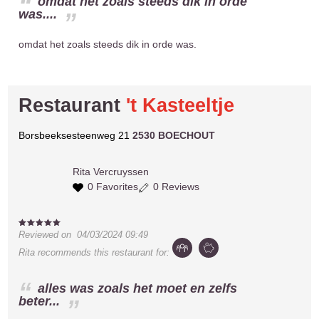
omdat het zoals steeds dik in orde
was....
omdat het zoals steeds dik in orde was.
Restaurant
't Kasteeltje
Borsbeeksesteenweg 21
2530 BOECHOUT
Rita
Vercruyssen
0 Favorites
0 Reviews
Reviewed on
04/03/2024 09:49
Rita
recommends this restaurant for:
alles was zoals het moet en zelfs
beter...