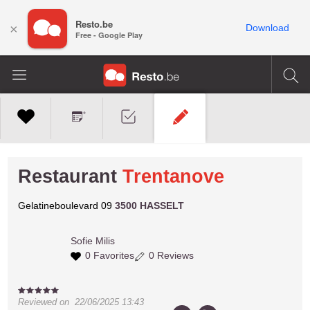
Resto.be
×
Download
Free - Google Play
Restaurant
Trentanove
Gelatineboulevard 09
3500 HASSELT
Sofie
Milis
0 Favorites
0 Reviews
Reviewed on
22/06/2025 13:43