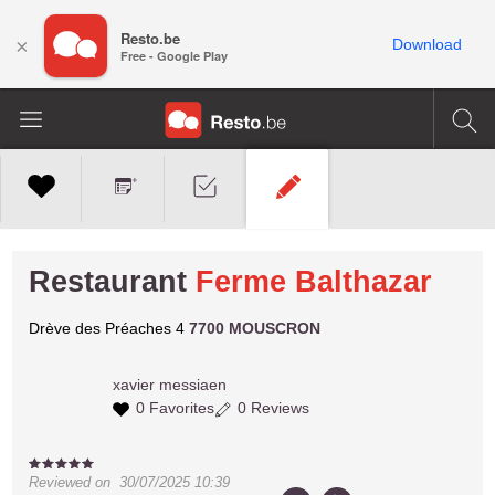
Resto.be
×
Download
Free - Google Play
Restaurant
Ferme Balthazar
Drève des Préaches 4
7700 MOUSCRON
xavier
messiaen
0 Favorites
0 Reviews
Reviewed on
30/07/2025 10:39