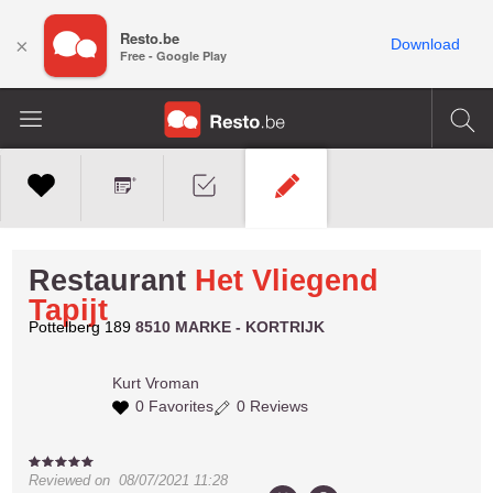
Resto.be
×
Download
Free - Google Play
Restaurant
Het Vliegend
Tapijt
Pottelberg 189
8510 MARKE - KORTRIJK
Kurt
Vroman
0 Favorites
0 Reviews
Reviewed on
08/07/2021 11:28