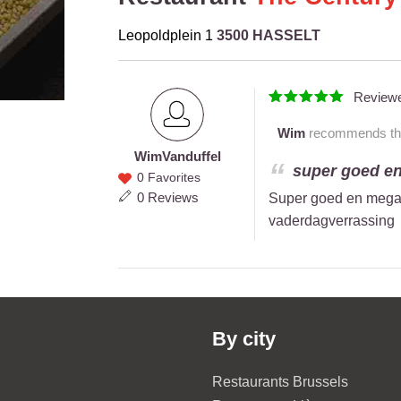
Leopoldplein 1
3500 HASSELT
Review
Wim
recommends this
Wim
Vanduffel
Wim
super goed en 
0 Favorites
Vanduffel
0 Reviews
Super goed en mega s
vaderdagverrassing
By city
Restaurants Brussels