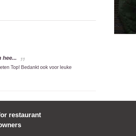
 hee...
geten Top! Bedankt ook voor leuke
for restaurant
owners