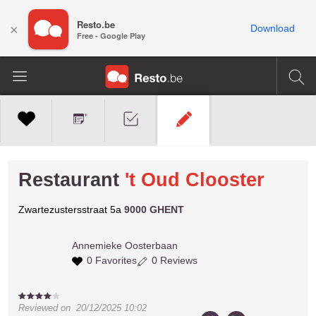
Resto.be
×
Download
Free - Google Play
Restaurant
't Oud Clooster
Zwartezustersstraat 5a
9000 GHENT
Annemieke
Oosterbaan
0 Favorites
0 Reviews
Reviewed on
20/12/2025 10:02