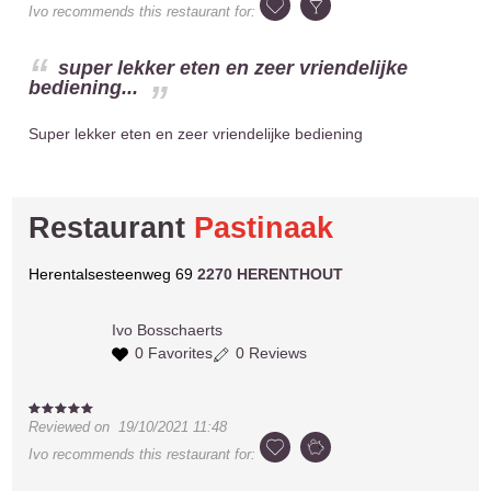
Ivo
recommends this restaurant for:
super lekker eten en zeer vriendelijke
bediening...
Super lekker eten en zeer vriendelijke bediening
Restaurant
Pastinaak
Herentalsesteenweg 69
2270 HERENTHOUT
Ivo
Bosschaerts
0 Favorites
0 Reviews
Reviewed on
19/10/2021 11:48
Ivo
recommends this restaurant for: