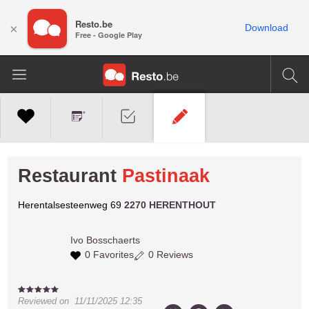
Resto.be
×
Download
Free - Google Play
Restaurant
Pastinaak
Herentalsesteenweg 69
2270 HERENTHOUT
Ivo
Bosschaerts
0 Favorites
0 Reviews
Reviewed on
11/11/2025 12:35