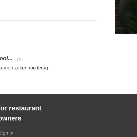
oi...
 komen zeker nog terug.
for restaurant
owners
Sign in