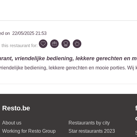
ed on
22/05/2025 21:53
is restaurant for:
urant, vriendelijke bediening, lekkere gerechten en mo
 vriendelijke bediening, lekkere gerechten en mooie porties. Wij
Resto.be
About us
Restaurants by city
Working for Resto Group
Star restaurants 2023