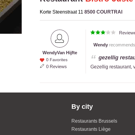
Korte Steenstraat 11
8500 COURTRAI
Review
Wendy
recommends th
Wendy
Van Hijfte
Wendy
gezellig resta
0 Favorites
Van
0 Reviews
Gezellig restaurant,
Hijfte
By city
Restaurants Brussels
Restaurants Liège