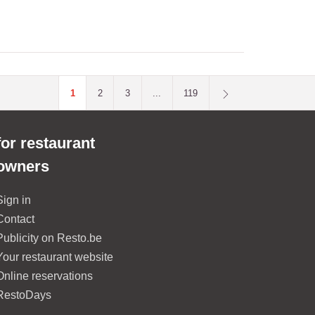
1
2
3
...
119
for restaurant
owners
Sign in
Contact
Publicity on Resto.be
Your restaurant website
Online reservations
RestoDays