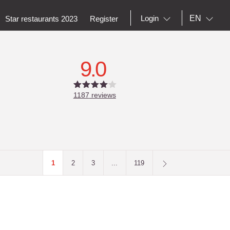
EN
Login
Star restaurants 2023
Register
9.0
1187
reviews
1
2
3
...
119