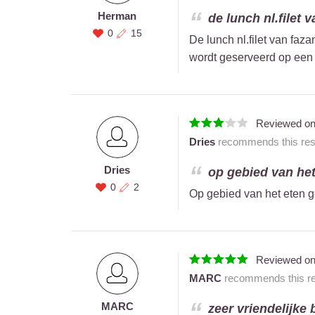
Herman
de lunch nl.filet 
0
15
De lunch nl.filet van faz
wordt geserveerd op een 
Reviewed o
Dries
recommends this rest
Dries
op gebied van het
0
2
Op gebied van het eten ge
Reviewed o
MARC
recommends this res
MARC
zeer vriendelijke 