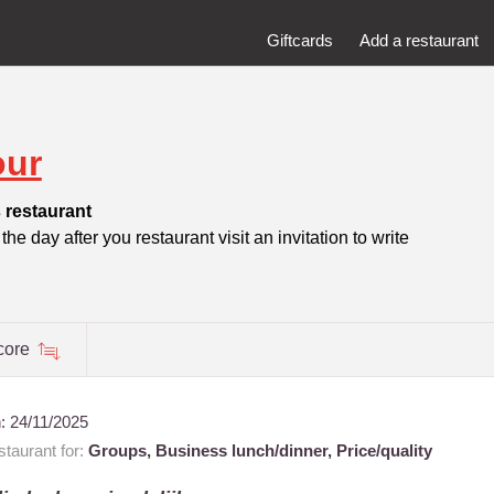
Giftcards
Add a restaurant
our
 restaurant
he day after you restaurant visit an invitation to write
core
n:
24/11/2025
taurant for:
Groups,
Business lunch/dinner,
Price/quality