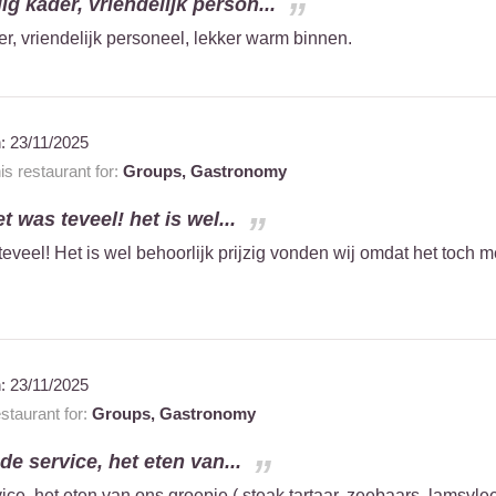
lig kader, vriendelijk person...
er, vriendelijk personeel, lekker warm binnen.
n:
23/11/2025
 restaurant for:
Groups,
Gastronomy
t was teveel! het is wel...
eveel! Het is wel behoorlijk prijzig vonden wij omdat het toch me
n:
23/11/2025
taurant for:
Groups,
Gastronomy
de service, het eten van...
ice, het eten van ons groepje ( steak tartaar, zeebaars, lamsvl