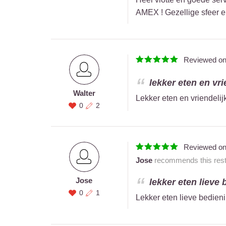
AMEX ! Gezellige sfeer en
Reviewed o
lekker eten en vri
Walter
Lekker eten en vriendeli
0
2
Reviewed o
Jose
recommends this rest
Jose
lekker eten lieve 
0
1
Lekker eten lieve bedieni