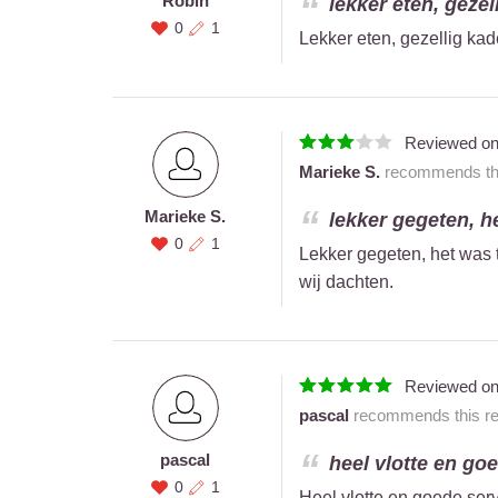
Robin
lekker eten, gezel
0
1
Lekker eten, gezellig kad
Reviewed o
Marieke S.
recommends this
Marieke S.
lekker gegeten, he
0
1
Lekker gegeten, het was t
wij dachten.
Reviewed o
pascal
recommends this res
pascal
heel vlotte en goe
0
1
Heel vlotte en goede serv