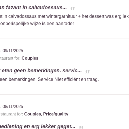
van fazant in calvadossaus...
ant in calvadossaus met wintergarnituur + het dessert was erg lek
onberispelijke wijze is een aanrader
n:
09/11/2025
aurant for:
Couples
 eten geen bemerkingen. servic...
en bemerkingen. Service Niet efficiënt en traag.
n:
08/11/2025
taurant for:
Couples,
Price/quality
bediening en erg lekker geget...