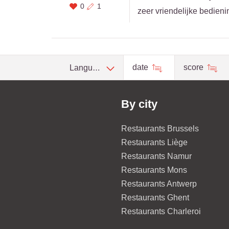
0
1
zeer vriendelijke bedieni
date
score
Language
By city
Restaurants Brussels
Restaurants Liège
Restaurants Namur
Restaurants Mons
Restaurants Antwerp
Restaurants Ghent
Restaurants Charleroi