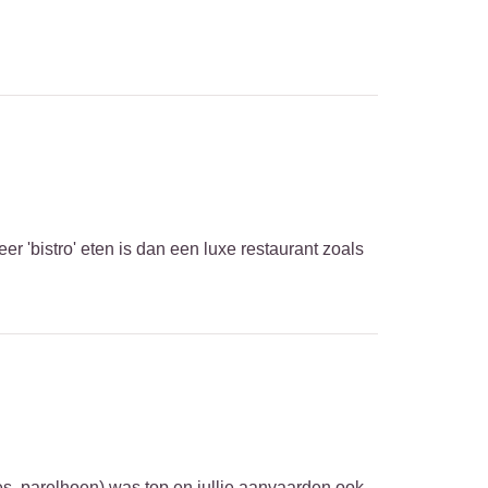
er 'bistro' eten is dan een luxe restaurant zoals
ees, parelhoen) was top en jullie aanvaarden ook