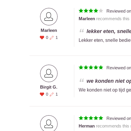
Reviewed o
Marleen
recommends this r
Marleen
lekker eten, snell
0
1
Lekker eten, snelle bedie
Reviewed o
we konden niet op
Birgit G.
We konden niet op tijd g
0
1
Reviewed o
Herman
recommends this r