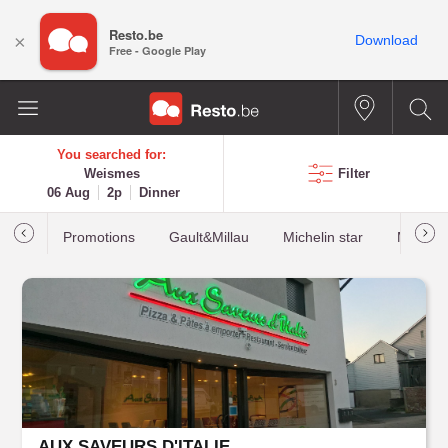
Resto.be
×
Download
Free - Google Play
You searched for:
Weismes
Filter
06 Aug
2p
Dinner
Promotions
Gault&Millau
Michelin star
Most b
AUX SAVEURS D'ITALIE