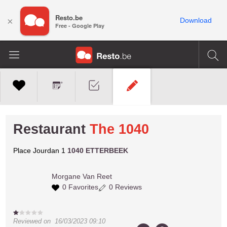
Resto.be
×
Download
Free - Google Play
Restaurant
The 1040
Place Jourdan 1
1040 ETTERBEEK
Morgane
Van Reet
0 Favorites
0 Reviews
Reviewed on
16/03/2023 09:10