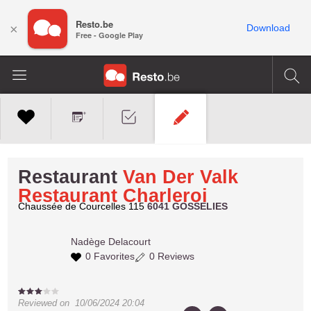
Resto.be
×
Download
Free - Google Play
Restaurant
Van Der Valk
Restaurant Charleroi
Chaussée de Courcelles 115
6041 GOSSELIES
Nadège
Delacourt
0 Favorites
0 Reviews
Reviewed on
10/06/2024 20:04