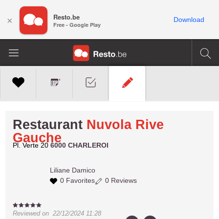
Resto.be
×
Download
Free - Google Play
Restaurant
Nuvola Rive
Gauche
Pl. Verte 20
6000 CHARLEROI
Liliane
Damico
0 Favorites
0 Reviews
Reviewed on
22/12/2024 11:28