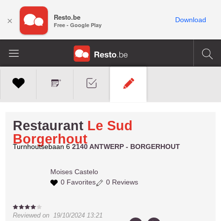
Resto.be
×
Download
Free - Google Play
Restaurant
Le Sud
Borgerhout
Turnhoutsebaan 6
2140 ANTWERP - BORGERHOUT
Moises
Castelo
0 Favorites
0 Reviews
Reviewed on
19/10/2024 13:21