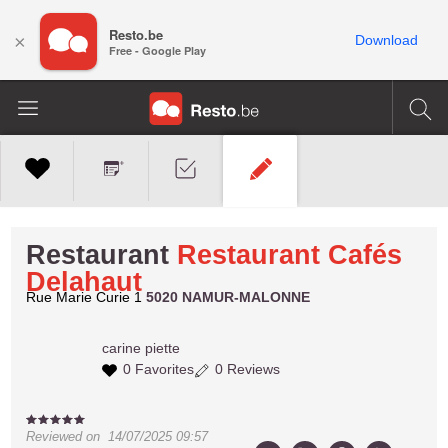
Resto.be
×
Download
Free - Google Play
Restaurant
Restaurant Cafés
Delahaut
Rue Marie Curie 1
5020 NAMUR-MALONNE
carine
piette
0 Favorites
0 Reviews
Reviewed on
14/07/2025 09:57