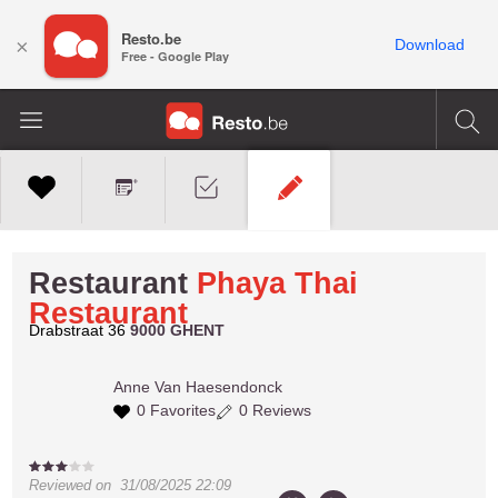
Resto.be
×
Download
Free - Google Play
Restaurant
Phaya Thai
Restaurant
Drabstraat 36
9000 GHENT
Anne
Van Haesendonck
0 Favorites
0 Reviews
Reviewed on
31/08/2025 22:09