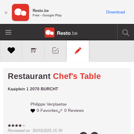
Resto.be
×
Download
Free - Google Play
Restaurant
Chef's Table
Kaaiplein 1
2070 BURCHT
Philippe
Verplaetse
0 Favorites
0 Reviews
Reviewed on
30/03/2025 15:39