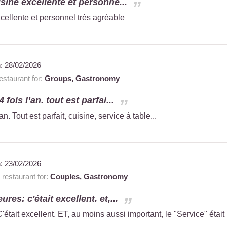
uisine excellente et personne...
xcellente et personnel très agréable
n:
28/02/2026
staurant for:
Groups,
Gastronomy
 fois l’an. tout est parfai...
an. Tout est parfait, cuisine, service à table...
n:
23/02/2026
restaurant for:
Couples,
Gastronomy
res: c'était excellent. et,...
tait excellent. ET, au moins aussi important, le "Service" était 