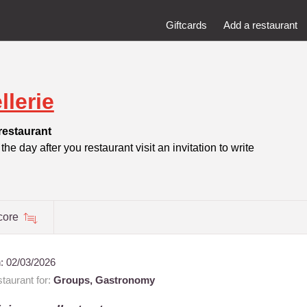
Giftcards
Add a restaurant
lerie
restaurant
he day after you restaurant visit an invitation to write
core
n:
02/03/2026
taurant for:
Groups,
Gastronomy