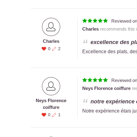
Reviewed o
Charles
recommends this r
Charles
excellence des pla
0
2
Excellence des plats, des
Reviewed o
Neys Florence coiffure
rec
Neys Florence
notre expérience é
coiffure
Notre expérience étais jus
0
1