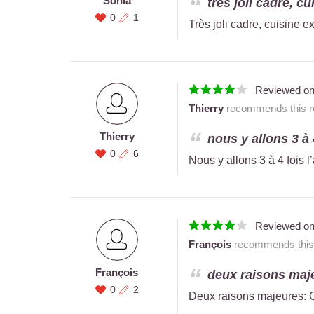
Sonia
très joli cadre, c
0
1
Très joli cadre, cuisine e
Reviewed o
Thierry
recommends this re
Thierry
nous y allons 3 à 4
0
6
Nous y allons 3 à 4 fois l’
Reviewed o
François
recommends this 
François
deux raisons majeu
0
2
Deux raisons majeures: C'é