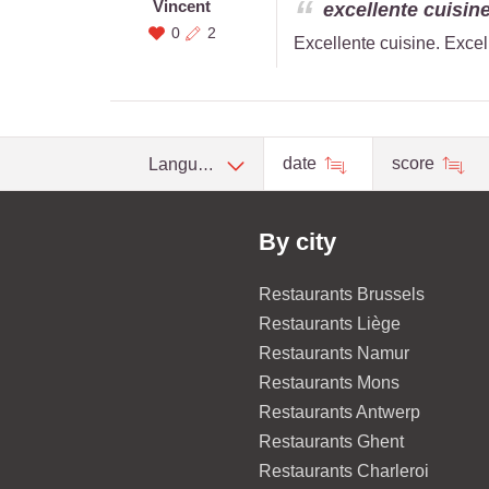
Vincent
excellente cuisine.
0
2
Excellente cuisine. Excell
date
score
Language
By city
Restaurants Brussels
Restaurants Liège
Restaurants Namur
Restaurants Mons
Restaurants Antwerp
Restaurants Ghent
Restaurants Charleroi