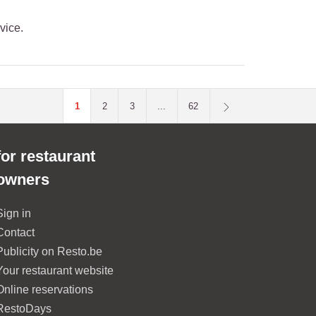
vice.
1
2
3
...
62
for restaurant
owners
Sign in
Contact
Publicity on Resto.be
Your restaurant website
Online reservations
RestoDays