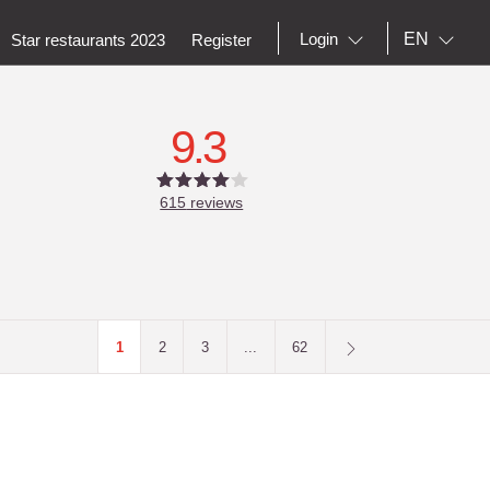
EN
Login
Star restaurants 2023
Register
9.3
615
reviews
1
2
3
...
62