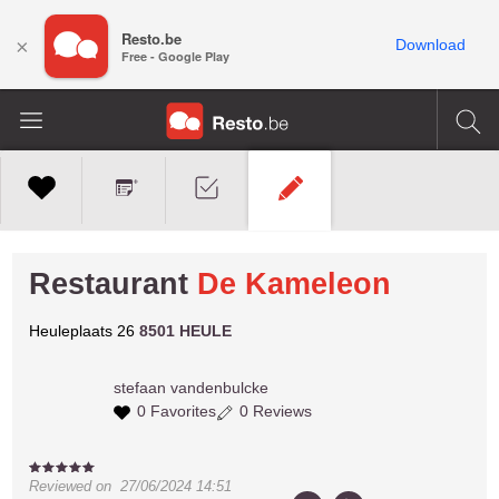
Resto.be
×
Download
Free - Google Play
Restaurant
De Kameleon
Heuleplaats 26
8501 HEULE
stefaan
vandenbulcke
0 Favorites
0 Reviews
Reviewed on
27/06/2024 14:51