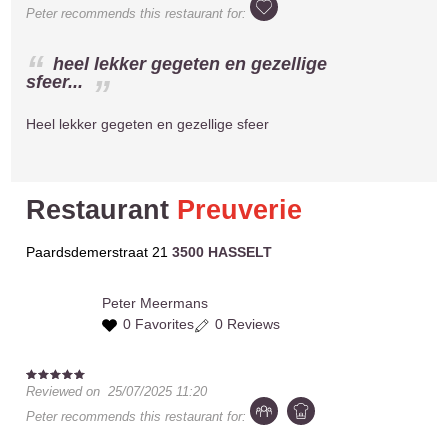
Peter
recommends this restaurant for:
heel lekker gegeten en gezellige
sfeer...
Heel lekker gegeten en gezellige sfeer
Restaurant
Preuverie
Paardsdemerstraat 21
3500 HASSELT
Peter
Meermans
0 Favorites
0 Reviews
Reviewed on
25/07/2025 11:20
Peter
recommends this restaurant for: