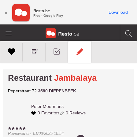
Resto.be
×
Download
Free - Google Play
Restaurant
Jambalaya
Peperstraat 72
3590 DIEPENBEEK
Peter
Meermans
0 Favorites
0 Reviews
Reviewed on
01/08/2025 10:54