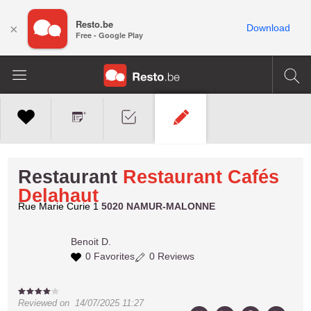
Resto.be
×
Download
Free - Google Play
Restaurant
Restaurant Cafés
Delahaut
Rue Marie Curie 1
5020 NAMUR-MALONNE
Benoit D.
0 Favorites
0 Reviews
Reviewed on
14/07/2025 11:27