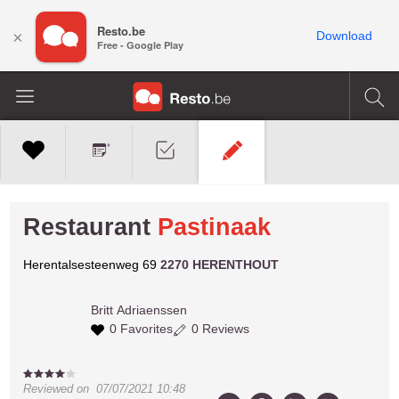
Resto.be
×
Download
Free - Google Play
Restaurant
Pastinaak
Herentalsesteenweg 69
2270 HERENTHOUT
Britt
Adriaenssen
0 Favorites
0 Reviews
Reviewed on
07/07/2021 10:48