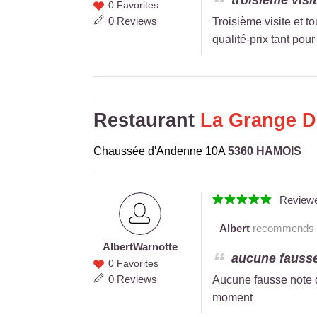
troisième visi
0 Favorites
Warnotte
0 Reviews
Troisième visite et t
qualité-prix tant pour
Restaurant
La Grange D
Chaussée d'Andenne 10A
5360 HAMOIS
Review
Albert
recommends th
Albert
Warnotte
Albert
aucune fausse 
0 Favorites
Warnotte
0 Reviews
Aucune fausse note d
moment