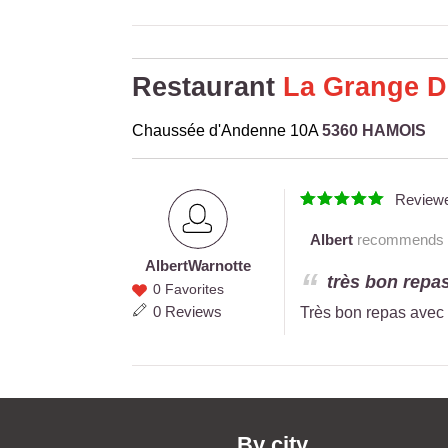
Restaurant
La Grange D
Chaussée d'Andenne 10A
5360 HAMOIS
Review
Albert
recommends th
Albert
Warnotte
Albert
très bon repas
0 Favorites
Warnotte
0 Reviews
Très bon repas avec 
By city