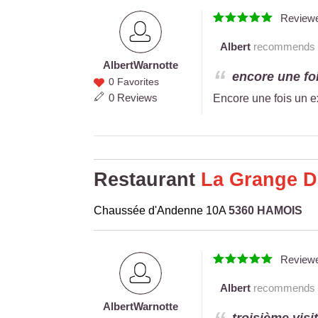
Review
Albert
recommends th
Albert
Warnotte
Albert
encore une foi
0 Favorites
Warnotte
0 Reviews
Encore une fois un e
Restaurant
La Grange D
Chaussée d'Andenne 10A
5360 HAMOIS
Review
Albert
recommends th
Albert
Warnotte
Albert