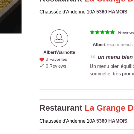
Chaussée d'Andenne 10A
5360 HAMOIS
Review
Albert
recommends th
Albert
Warnotte
Albert
un menu bien é
0 Favorites
Warnotte
0 Reviews
Un menu bien équilibr
sommelier très promet
Restaurant
La Grange D
Chaussée d'Andenne 10A
5360 HAMOIS