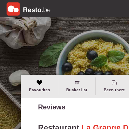
Favourites
Bucket list
Been there
Reviews
Restaurant
La Grange D