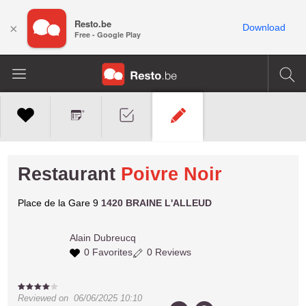
Resto.be
×
Download
Free - Google Play
Restaurant
Poivre Noir
Place de la Gare 9
1420 BRAINE L'ALLEUD
Alain
Dubreucq
0 Favorites
0 Reviews
Reviewed on
06/06/2025 10:10