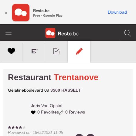
Resto.be
×
Download
Free - Google Play
Restaurant
Trentanove
Gelatineboulevard 09
3500 HASSELT
Joris
Van Opstal
0 Favorites
0 Reviews
Reviewed on
18/08/2021 11:05