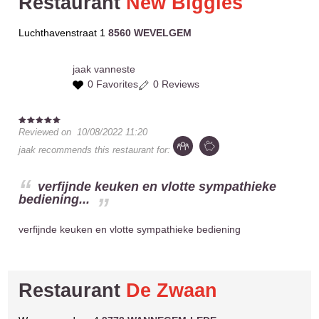
Restaurant
New Biggles
Luchthavenstraat 1
8560 WEVELGEM
jaak
vanneste
0 Favorites
0 Reviews
Reviewed on
10/08/2022 11:20
jaak
recommends this restaurant for:
verfijnde keuken en vlotte sympathieke
bediening...
verfijnde keuken en vlotte sympathieke bediening
Restaurant
De Zwaan