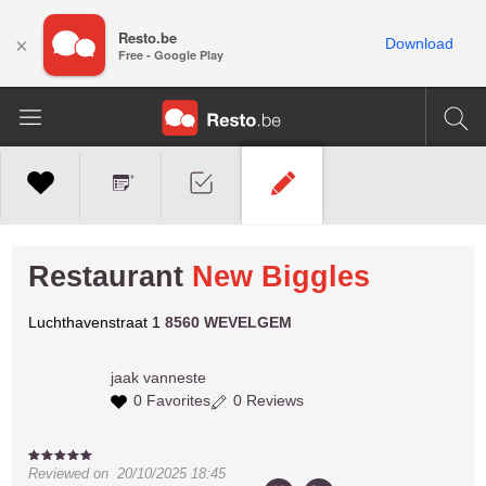
Resto.be
×
Download
Free - Google Play
Restaurant
New Biggles
Luchthavenstraat 1
8560 WEVELGEM
jaak
vanneste
0 Favorites
0 Reviews
Reviewed on
20/10/2025 18:45