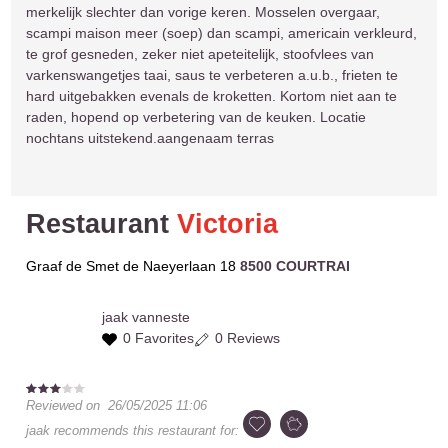
merkelijk slechter dan vorige keren. Mosselen overgaar,
scampi maison meer (soep) dan scampi, americain verkleurd,
te grof gesneden, zeker niet apeteitelijk, stoofvlees van
varkenswangetjes taai, saus te verbeteren a.u.b., frieten te
hard uitgebakken evenals de kroketten. Kortom niet aan te
raden, hopend op verbetering van de keuken. Locatie
nochtans uitstekend.aangenaam terras
Restaurant
Victoria
Graaf de Smet de Naeyerlaan 18
8500 COURTRAI
jaak
vanneste
0 Favorites
0 Reviews
Reviewed on
26/05/2025 11:06
jaak
recommends this restaurant for: