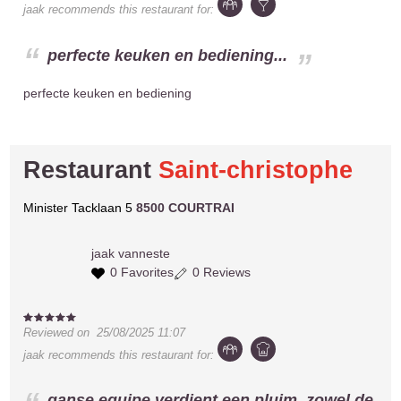
jaak
recommends this restaurant for:
perfecte keuken en bediening...
perfecte keuken en bediening
Restaurant
Saint-christophe
Minister Tacklaan 5
8500 COURTRAI
jaak
vanneste
0 Favorites
0 Reviews
Reviewed on
25/08/2025 11:07
jaak
recommends this restaurant for:
ganse equipe verdient een pluim, zowel de