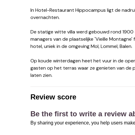
In Hotel-Restaurant Hippocampus ligt de nadruk op fijn dineren. U kunt er echter ook stijlvol
overnachten.
De statige witte villa werd gebouwd rond 1900
managers van de plaatselijke 'Vieille Montagne'
hotel, uniek in de omgeving Mol, Lommel, Balen.
Op koude winterdagen heet het vuur in de ope
gasten op het terras waar ze genieten van de pra
laten zien.
Review score
Be the first to write a review 
By sharing your experience, you help users make