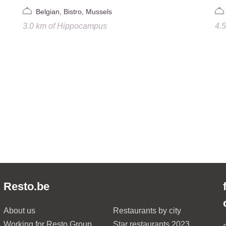
Belgian, Bistro, Mussels
3.0 km
of
Hippocampus
4.
Resto.be
About us
Restaurants by city
Working for Resto Group
Star restaurants 2023