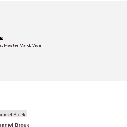
ds
s, Master Card, Visa
mmel Broek
De Waterk