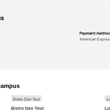
us
Payment metho
American Expres
campus
Bistro Den Teut
Lo