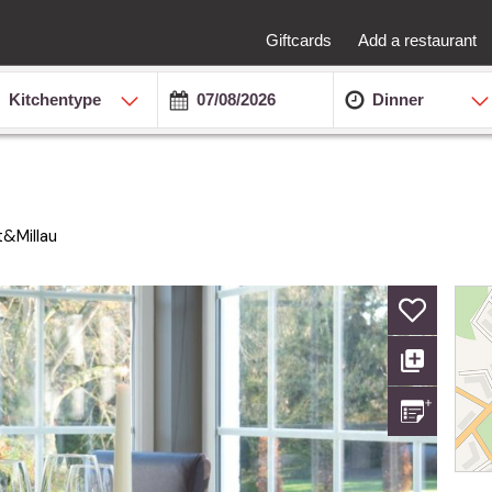
Giftcards
Add a restaurant
Kitchentype
Dinner
&Millau