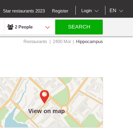
EN
Login
Star restaurants 2023
Register
SEARCH
2 People
Restaurants
2400 Mol
Hippocampus
View on map