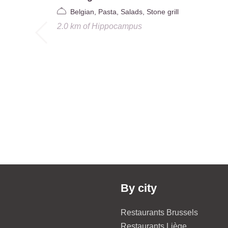
Belgian, Pasta, Salads, Stone grill
2.0 km
of
Hippocampus
By city
Restaurants Brussels
Restaurants Liège