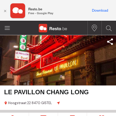
Resto.be
×
Download
Free - Google Play
LE PAVILLON CHANG LONG
Hoogstraat
22
8470 GISTEL