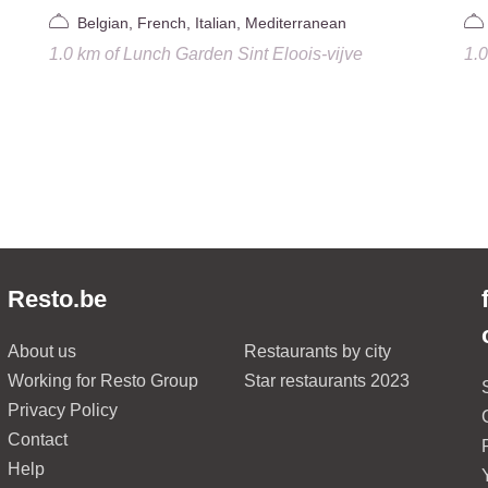
Belgian, French, Italian, Mediterranean
1.0 km
of
Lunch Garden Sint Eloois-vijve
1.
Resto.be
About us
Restaurants by city
Working for Resto Group
Star restaurants 2023
Privacy Policy
Contact
Help