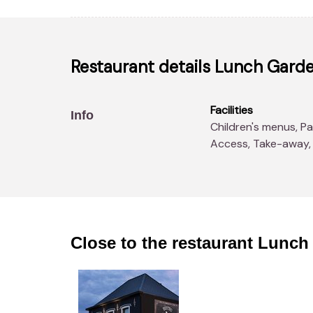
Restaurant details
Lunch Garden
Facilities
Info
Children's menus, Parking, Children's play area, Disabled
Access, Take-away, W
Close to the restaurant
Lunch 