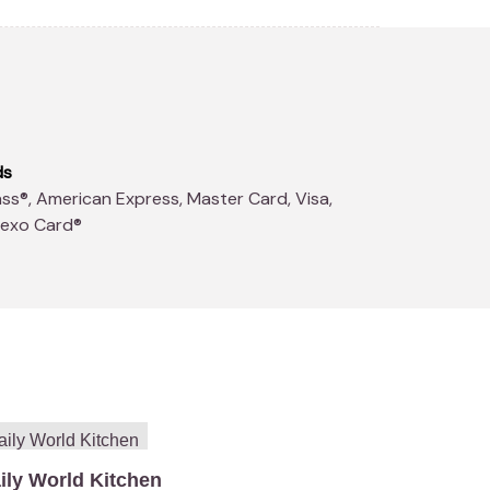
ds
dexo Card®
ily World Kitchen