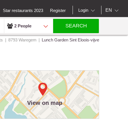
EN
Login
Star restaurants 2023
Register
SEARCH
2 People
ts
8793 Waregem
Lunch Garden Sint Eloois-vijve
View on map