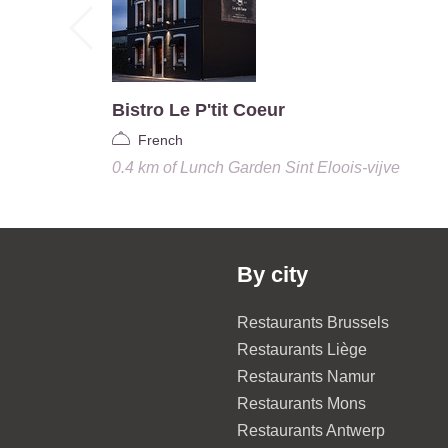
Bistro Le P'tit Coeur
French
0.4 km
of
Lunch Garden Sint Eloois-vijve
By city
Restaurants Brussels
Restaurants Liège
Restaurants Namur
Restaurants Mons
Restaurants Antwerp