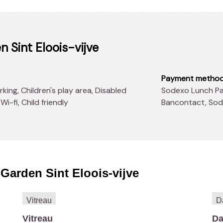
 Sint Eloois-vijve
Payment metho
Sodexo Lunch Pass®, American Express, Master Card, Visa,
i-fi, Child friendly
Bancontact, So
Garden Sint Eloois-vijve
Vitreau
Da