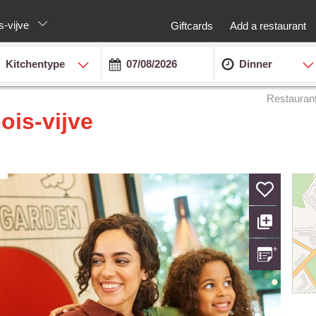
s-vijve
Giftcards
Add a restaurant
Kitchentype
Dinner
Restauran
ois-vijve