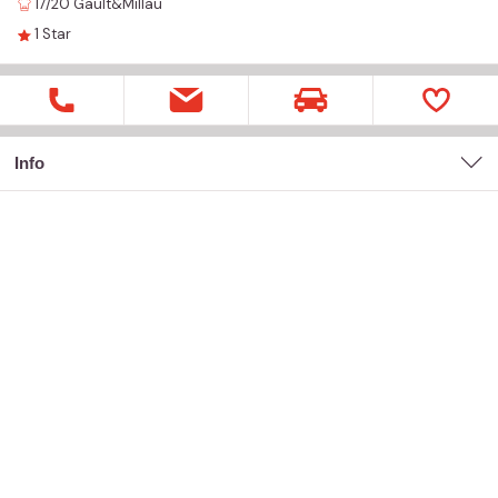
17/20
Gault&Millau
1
Star
Info