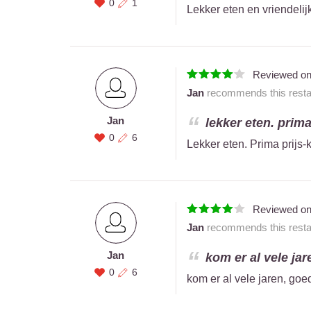
0
1
Lekker eten en vriendeli
Reviewed o
Jan
recommends this restau
Jan
lekker eten. prima
0
6
Lekker eten. Prima prijs-k
Reviewed o
Jan
recommends this restau
Jan
kom er al vele jare
0
6
kom er al vele jaren, goed