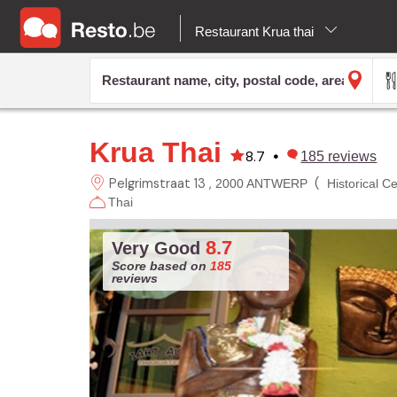
Restaurant Krua thai
Krua Thai
8.7
•
185
reviews
Pelgrimstraat 13
(
2000 ANTWERP
Historical C
Thai
8.7
Very Good
Score based on
185
reviews