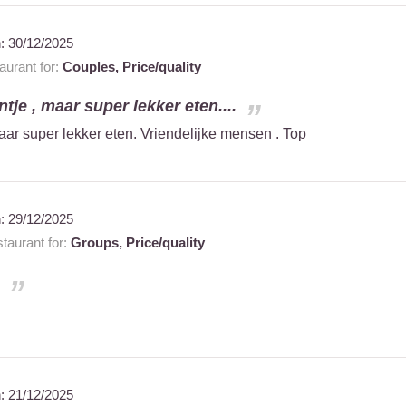
n:
30/12/2025
urant for:
Couples,
Price/quality
je , maar super lekker eten....
aar super lekker eten. Vriendelijke mensen . Top
n:
29/12/2025
taurant for:
Groups,
Price/quality
n:
21/12/2025