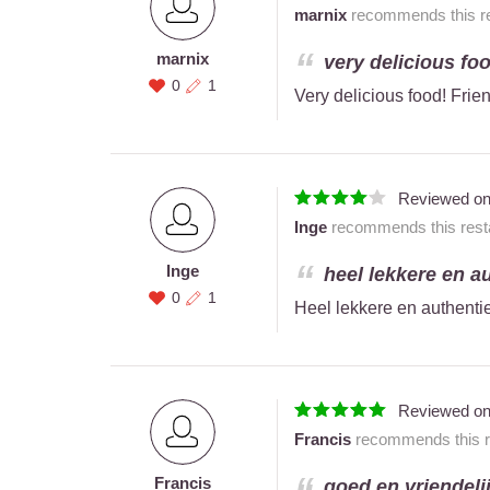
marnix
recommends this re
marnix
very delicious food
0
1
Very delicious food! Frien
Reviewed o
Inge
recommends this resta
Inge
heel lekkere en au
0
1
Heel lekkere en authentie
Reviewed o
Francis
recommends this re
Francis
goed en vriendeli