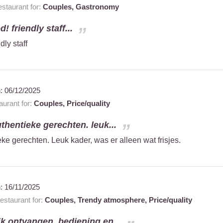
staurant for:
Couples,
Gastronomy
! friendly staff...
dly staff
n:
06/12/2025
urant for:
Couples,
Price/quality
thentieke gerechten. leuk...
ke gerechten. Leuk kader, was er alleen wat frisjes.
n:
16/11/2025
staurant for:
Couples,
Trendy atmosphere,
Price/quality
jk ontvangen. bediening en...