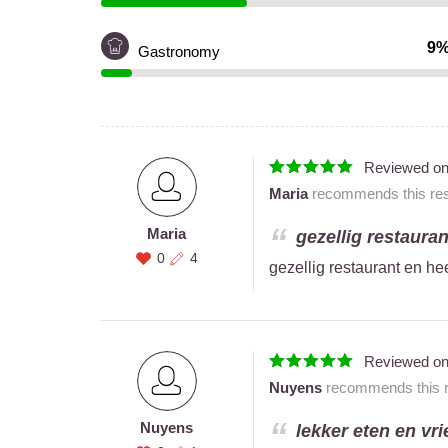
9
Gastronomy
Reviewed o
Maria
recommends this rest
Maria
gezellig restauran
0
4
gezellig restaurant en hee
Reviewed o
Nuyens
recommends this re
Nuyens
lekker eten en vri