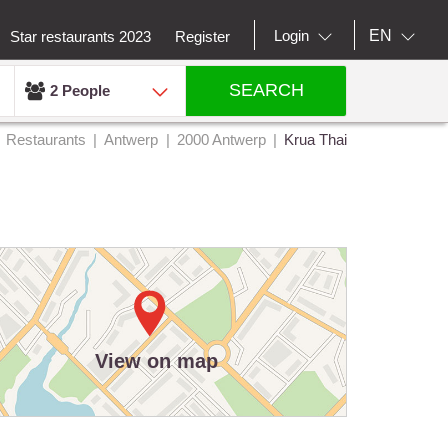
EN
Login
Star restaurants 2023
Register
SEARCH
2 People
Restaurants
Antwerp
2000 Antwerp
Krua Thai
View on map