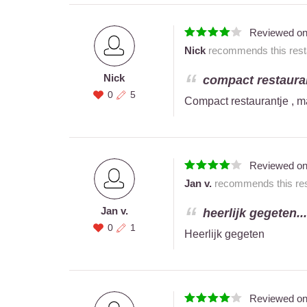
Reviewed o
Nick
recommends this resta
Nick
compact restaurant
0
5
Compact restaurantje , m
Reviewed o
Jan v.
recommends this res
Jan v.
heerlijk gegeten...
0
1
Heerlijk gegeten
Reviewed o