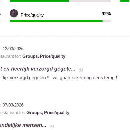
%
92%
Price/quality
n:
13/03/2026
aurant for:
Groups,
Price/quality
t en heerlijk verzorgd gegete...
rlijk verzorgd gegeten !!!! wij gaan zeker nog eens terug !
n:
07/03/2026
staurant for:
Groups,
Price/quality
endelijke mensen...