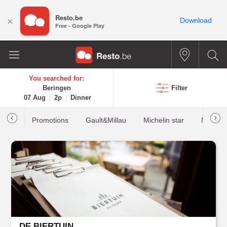
Resto.be
×
Download
Free - Google Play
You searched for:
Beringen
Filter
07 Aug
2p
Dinner
Promotions
Gault&Millau
Michelin star
Most b
DE BIERTUIN