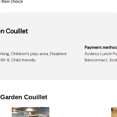
 their choice
n Couillet
Payment metho
Sodexo Lunch Pass®, American Express, Master Card, Visa,
i-fi, Child friendly
Bancontact, So
Garden Couillet