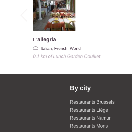
L'allegria
Italian, French, World
0.1 km
of
Lunch Garden Couillet
By city
Restaurants Brussels
Restaurants Liège
Restaurants Namur
Restaurants Mons