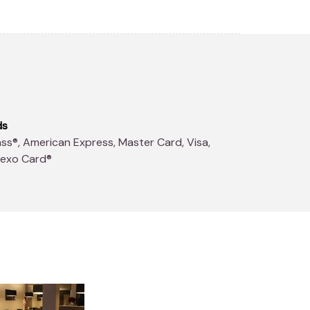
ds
dexo Card®