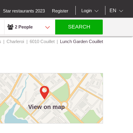
EN
Login
Star restaurants 2023
Register
SEARCH
2 People
s
Charleroi
6010 Couillet
Lunch Garden Couillet
View on map