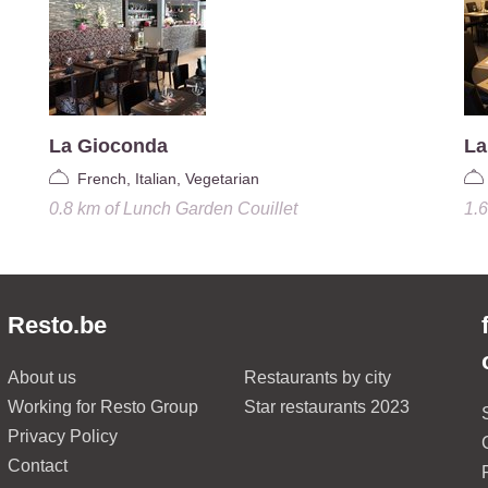
La Gioconda
La
French, Italian, Vegetarian
0.8 km
of
Lunch Garden Couillet
1.
Resto.be
About us
Restaurants by city
Working for Resto Group
Star restaurants 2023
Privacy Policy
Contact