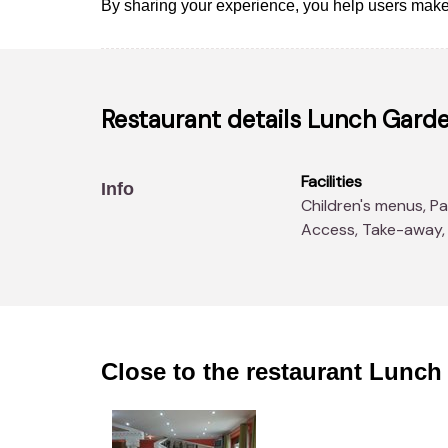
By sharing your experience, you help users make
Restaurant details
Lunch Garde
Facilities
Info
Children's menus, Parking, Children's play area, Disabled
Access, Take-away, W
Close to the restaurant
Lunch 