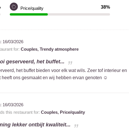
%
38%
Price/quality
n:
16/03/2026
aurant for:
Couples,
Trendy atmosphere
i geserveerd, het buffet...
eerd, het buffet bieden voor elk wat wils. Zeer tof interieur en
et heeft ons gesmaakt en wij hebben ervan genoten ☺️
n:
16/03/2026
 this restaurant for:
Couples,
Price/quality
ing lekker ontbijt kwaliteit...