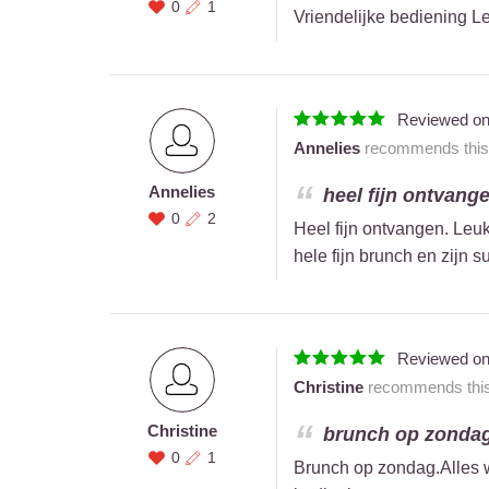
0
1
Vriendelijke bediening L
Reviewed o
Annelies
recommends this 
Annelies
heel fijn ontvange
0
2
Heel fijn ontvangen. Leu
hele fijn brunch en zijn 
Reviewed o
Christine
recommends this 
Christine
brunch op zondag.a
0
1
Brunch op zondag.Alles wa