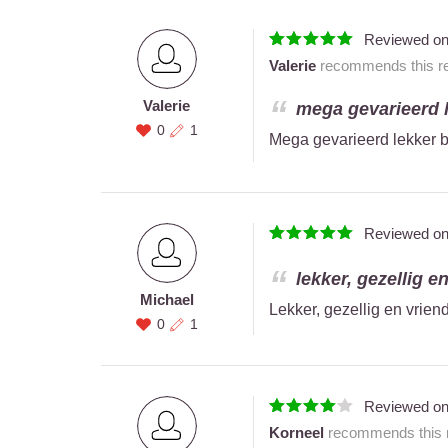
Reviewed o
Valerie
recommends this re
Valerie
mega gevarieerd l
0
1
Mega gevarieerd lekker br
Reviewed o
lekker, gezellig en
Michael
Lekker, gezellig en vrien
0
1
Reviewed o
Korneel
recommends this r