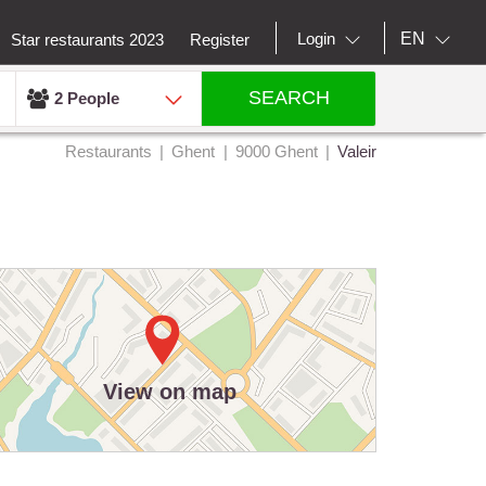
EN
Login
Star restaurants 2023
Register
SEARCH
2 People
Restaurants
Ghent
9000 Ghent
Valeir
View on map