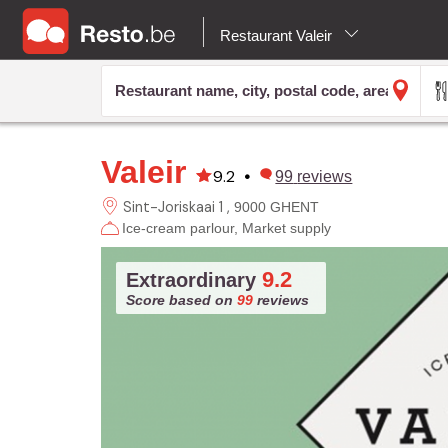
Restaurant Valeir
Valeir
9.2
•
99
reviews
Sint-Joriskaai 1
9000 GHENT
Ice-cream parlour
Market supply
9.2
Extraordinary
Score based on
99
reviews