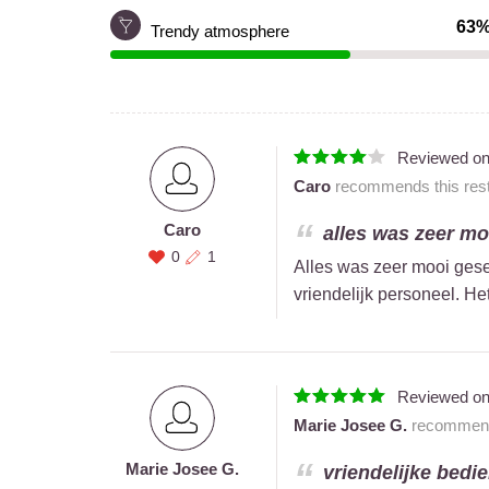
63
Trendy atmosphere
Reviewed o
Caro
recommends this rest
Caro
alles was zeer moo
0
1
Alles was zeer mooi geserv
vriendelijk personeel. H
Reviewed o
Marie Josee G.
recommends
Marie Josee G.
vriendelijke bedien