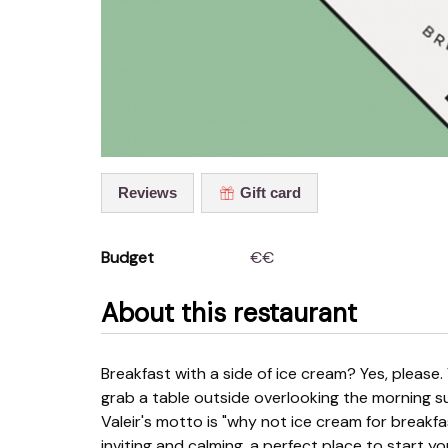
Reviews
Gift card
Budget
€€
About this restaurant
Breakfast with a side of ice cream? Yes, please. Valeir has a stunning spot on Portus Ganda. If you can
grab a table outside overlooking the morning sun
Valeir's motto is "why not ice cream for breakfa
inviting and calming, a perfect place to start y