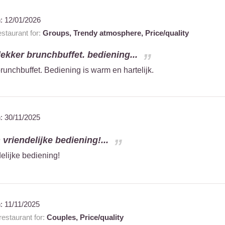
n:
12/01/2026
staurant for:
Groups,
Trendy atmosphere,
Price/quality
ekker brunchbuffet. bediening...
unchbuffet. Bediening is warm en hartelijk.
n:
30/11/2025
 vriendelijke bediening!...
delijke bediening!
n:
11/11/2025
estaurant for:
Couples,
Price/quality