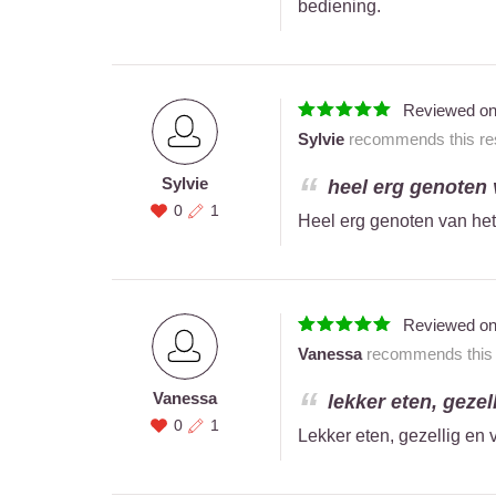
bediening.
Reviewed o
Sylvie
recommends this res
Sylvie
heel erg genoten v
0
1
Heel erg genoten van het
Reviewed o
Vanessa
recommends this r
Vanessa
lekker eten, gezel
0
1
Lekker eten, gezellig en 