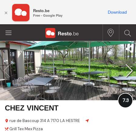
Resto.be
×
Download
Free - Google Play
7.3
CHEZ VINCENT
rue de Bascoup
314 A
7170 LA HESTRE
Grill
Tex Mex
Pizza