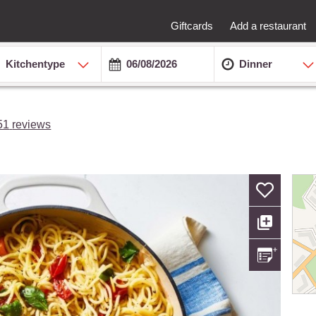
Giftcards
Add a restaurant
Kitchentype
Dinner
51
reviews