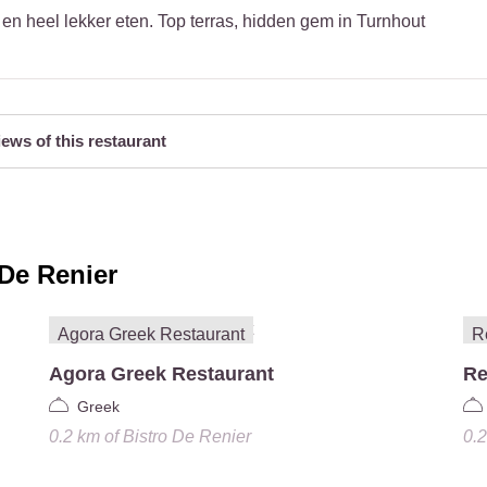
 en heel lekker eten. Top terras, hidden gem in Turnhout
iews of this restaurant
 De Renier
Agora Greek Restaurant
Re
Greek
0.2 km
of
Bistro De Renier
0.