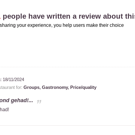
1
people have written a review about thi
sharing your experience, you help users make their choice
n:
18/11/2024
taurant for:
Groups,
Gastronomy,
Price/quality
ond gehad!...
had!