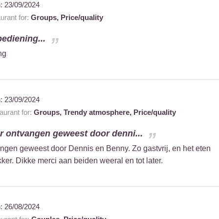
n:
23/09/2024
rant for:
Groups,
Price/quality
bediening...
ng
n:
23/09/2024
urant for:
Groups,
Trendy atmosphere,
Price/quality
r ontvangen geweest door denni...
ngen geweest door Dennis en Benny. Zo gastvrij, en het eten
ker. Dikke merci aan beiden weeral en tot later.
n:
26/08/2024