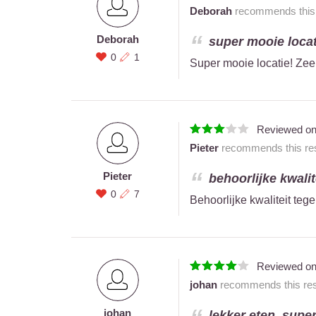
Deborah
recommends this r
Deborah
super mooie locati
0
1
Super mooie locatie! Zee
Reviewed o
Pieter
recommends this res
Pieter
behoorlijke kwalite
0
7
Behoorlijke kwaliteit tegen
Reviewed o
johan
recommends this rest
johan
lekker eten, super