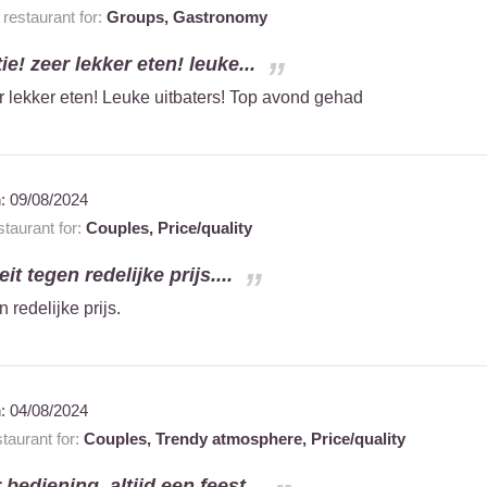
estaurant for:
Groups,
Gastronomy
e! zeer lekker eten! leuke...
r lekker eten! Leuke uitbaters! Top avond gehad
n:
09/08/2024
taurant for:
Couples,
Price/quality
it tegen redelijke prijs....
 redelijke prijs.
n:
04/08/2024
aurant for:
Couples,
Trendy atmosphere,
Price/quality
 bediening. altijd een feest...