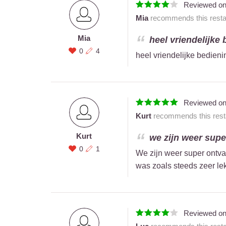
Reviewed o
Mia
recommends this restau
Mia
heel vriendelijke 
0
4
heel vriendelijke bedieni
Reviewed o
Kurt
recommends this resta
Kurt
we zijn weer supe
0
1
We zijn weer super ontva
was zoals steeds zeer lek
Reviewed o