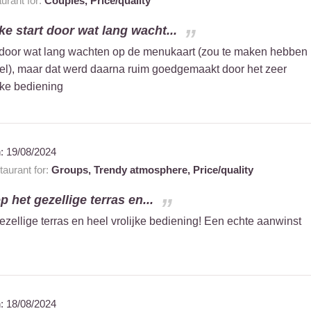
urant for:
Couples,
Price/quality
jke start door wat lang wacht...
art door wat lang wachten op de menukaart (zou te maken hebben
el), maar dat werd daarna ruim goedgemaakt door het zeer
jke bediening
n:
19/08/2024
aurant for:
Groups,
Trendy atmosphere,
Price/quality
p het gezellige terras en...
ezellige terras en heel vrolijke bediening! Een echte aanwinst
n:
18/08/2024