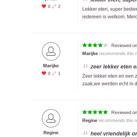
0
2
Lekker eten, super bedien
iedereen is welkom. Mer
Reviewed o
Marijke
recommends this re
Marijke
zeer lekker eten e
0
1
Zeer lekker eten en een z
zaak,we werden echt in 
Reviewed o
Regine
recommends this re
Regine
heel vriendelijk o