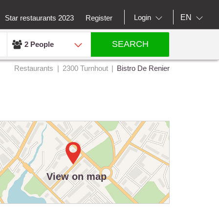
EN
Login
Star restaurants 2023
Register
SEARCH
2 People
Restaurants
2300 Turnhout
Bistro De Renier
View on map