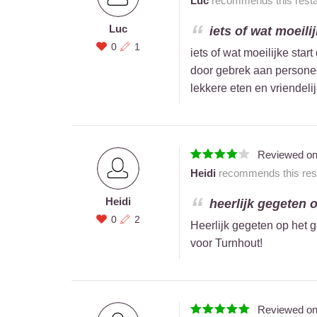
Luc
recommends this resta
Luc
iets of wat moeili
0
1
iets of wat moeilijke st
door gebrek aan persone
lekkere eten en vriendeli
Reviewed o
Heidi
recommends this rest
Heidi
heerlijk gegeten o
0
2
Heerlijk gegeten op het g
voor Turnhout!
Reviewed o