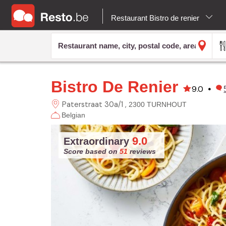
Restaurant Bistro de renier
Bistro De Renier
9.0
•
Paterstraat 30a/1
2300 TURNHOUT
Belgian
9.0
Extraordinary
Score based on
51
reviews