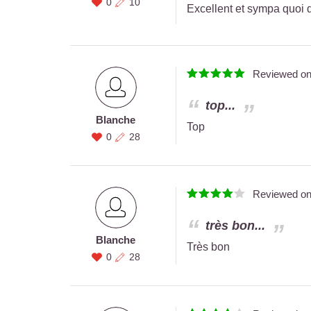
0
10
Excellent et sympa quoi 
Reviewed o
top...
Blanche
Top
0
28
Reviewed o
très bon...
Blanche
Très bon
0
28