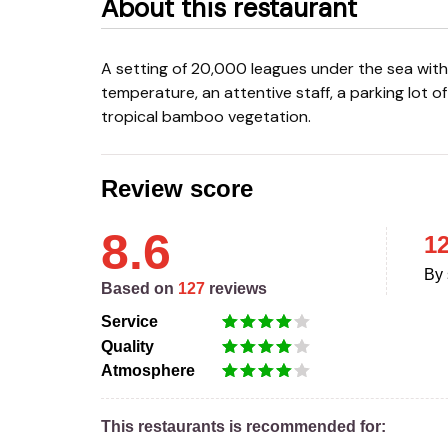
About this restaurant
A setting of 20,000 leagues under the sea with a view of mermaids and divers. A pleasant
temperature, an attentive staff, a parking lot o
tropical bamboo vegetation.
Review score
8.6
1
By 
Based on
127
reviews
Service
Quality
Atmosphere
This restaurants is recommended for: