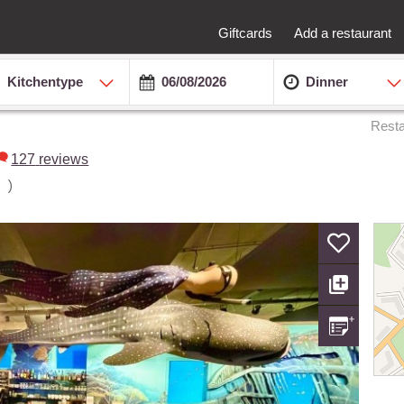
Giftcards
Add a restaurant
Kitchentype
Dinner
Resta
127
reviews
)