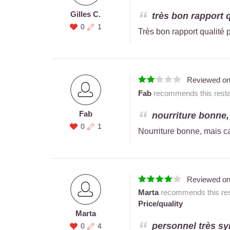
Gilles C.
très bon rapport qu
0
1
Très bon rapport qualité p
Reviewed o
Fab
recommends this resta
Fab
nourriture bonne,
0
1
Nourriture bonne, mais c
Reviewed o
Marta
recommends this res
Price/quality
Marta
personnel très sy
0
4