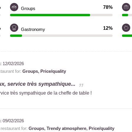
%
78%
Groups
%
12%
Gastronomy
n:
12/02/2026
aurant for:
Groups,
Price/quality
ux, service très sympathique...
vice très sympathique de la cheffe de table !
n:
09/02/2026
estaurant for:
Groups,
Trendy atmosphere,
Price/quality