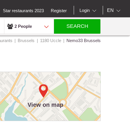
EN
Login
Star restaurants 2023
Register
SEARCH
2 People
urants
Brussels
1180 Uccle
Nemo33 Brussels
View on map