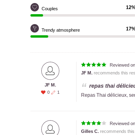
12
Couples
17
Trendy atmosphere
Reviewed o
JF M.
recommends this rest
JF M.
repas thai délicie
0
1
Repas Thai délicieux, ser
Reviewed o
Gilles C.
recommends this r