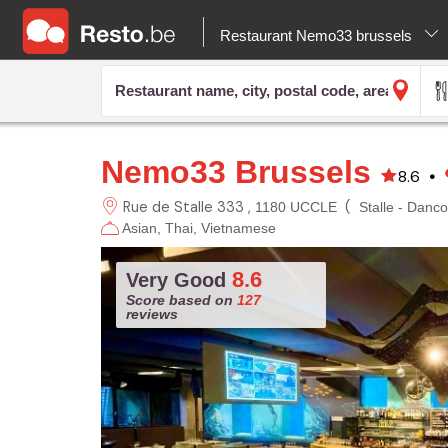
Restaurant Nemo33 brussels
Nemo33 Brussels
8.6
•
Rue de Stalle 333
(
1180 UCCLE
Stalle - Danco
Asian
Thai
Vietnamese
8.6
Very Good
Score based on
127
reviews