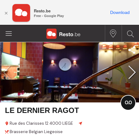
Resto.be
×
Download
Free - Google Play
0.0
LE DERNIER RAGOT
Rue des Clarisses
12
4000 LIEGE
Brasserie
Belgian
Liegeoise