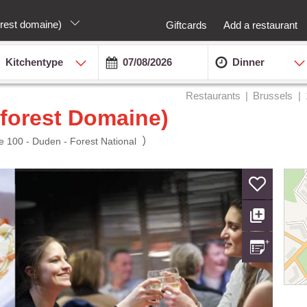
orest domaine)
Giftcards
Add a restaurant
Kitchentype
Dinner
Restaurants
Brussels
forest Domaine)
)
de 100 - Duden - Forest National