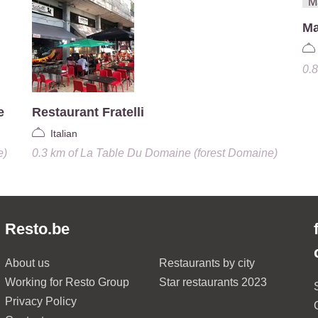
Ma
0.
e
Restaurant Fratelli
Italian
e)
0.3 km
of
La Table Du Domaine (forest Domaine)
Resto.be
About us
Restaurants by city
Working for Resto Group
Star restaurants 2023
Privacy Policy