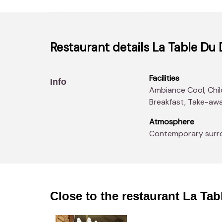
Restaurant details
La Table Du
Facilities
Info
Ambiance Cool, Children's menus, Disabled Access, Terrace,
Breakfast, Take-away
Atmosphere
Contemporary surr
Close to the restaurant
La Tab