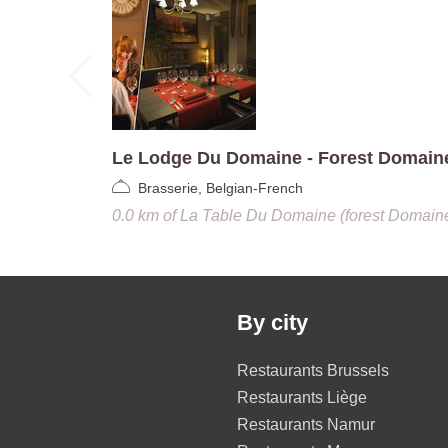
Le Lodge Du Domaine - Forest Domain
Brasserie, Belgian-French
0.0 km
of
La Table Du Domaine (forest Domain
By city
Restaurants Brussels
Restaurants Liège
Restaurants Namur